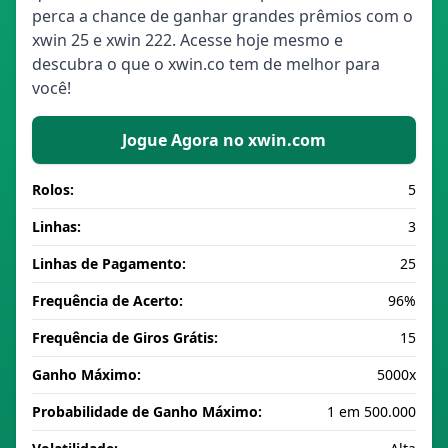
perca a chance de ganhar grandes prêmios com o
xwin 25 e xwin 222. Acesse hoje mesmo e
descubra o que o xwin.co tem de melhor para
você!
Jogue Agora no xwin.com
Rolos:
5
Linhas:
3
Linhas de Pagamento:
25
Frequência de Acerto:
96%
Frequência de Giros Grátis:
15
Ganho Máximo:
5000x
Probabilidade de Ganho Máximo:
1 em 500.000